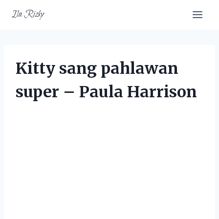
Skip
Ila Rizky
to
content
Kitty sang pahlawan
super – Paula Harrison