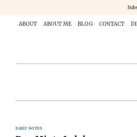
Skip
Subs
to
content
ABOUT
ABOUT ME
BLOG
CONTACT
D
DAILY NOTES