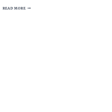
KEUTAMAAN
READ MORE
SHALAT
TARAWIH
MALAM
KE-
26