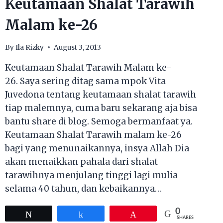
Keutamaan Shalat Tarawih
Malam ke-26
By
Ila Rizky
August 3, 2013
Keutamaan Shalat Tarawih Malam ke-
26. Saya sering ditag sama mpok Vita
Juvedona tentang keutamaan shalat tarawih
tiap malemnya, cuma baru sekarang aja bisa
bantu share di blog. Semoga bermanfaat ya.
‪Keutamaan Shalat Tarawih‬ malam ke-26
bagi yang menunaikannya, insya Allah Dia
akan menaikkan pahala dari shalat
tarawihnya menjulang tinggi lagi mulia
selama 40 tahun, dan kebaikannya…
0
Tweet
Share
Pin
SHARES