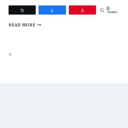
0
Tweet
Share
Pin
SHARES
GALAU
READ MORE
TENTANG
JODOH
Next
Page