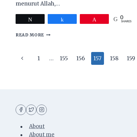
menurut Allah,…
0
Tweet
Share
Pin
SHARES
FREKUENSI
READ MORE
GELOMBANG
DOA
Page
Previous
1
…
155
156
157
158
159
navigation
Page
About
About me