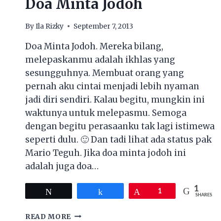
Doa Minta Jodoh
By
Ila Rizky
September 7, 2013
Doa Minta Jodoh. Mereka bilang,
melepaskanmu adalah ikhlas yang
sesungguhnya. Membuat orang yang
pernah aku cintai menjadi lebih nyaman
jadi diri sendiri. Kalau begitu, mungkin ini
waktunya untuk melepasmu. Semoga
dengan begitu perasaanku tak lagi istimewa
seperti dulu. 🙂 Dan tadi lihat ada status pak
Mario Teguh. Jika doa minta jodoh ini
adalah juga doa…
1
Tweet
Share
Pin
1
SHARES
DOA
READ MORE