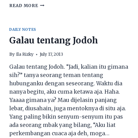
KIKY’S
READ MORE
BUCKET
LIST
DAILY NOTES
Galau tentang Jodoh
By
Ila Rizky
July 17, 2013
Galau tentang Jodoh. “Jadi, kalian itu gimana
sih?” tanya seorang teman tentang
hubunganku dengan seseorang. Waktu dia
nanya begitu, aku cuma ketawa aja. Haha.
Yaaaa gimana ya? Mau dijelasin panjang
lebar, diusahain, juga mentoknya di situ aja.
Yang paling bikin senyum-senyum itu pas
ada seorang mbak yang bilang, “Aku liat
perkembangan cuaca aja deh, moga…