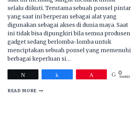
selalu diikuti. Terutama sebuah ponsel pintar
yang saat ini berperan sebagai alat yang
digunakan sebagai akses di dunia maya. Saat
ini tidak bisa dipungkiri bila semua produsen
gadget sedang berlomba-lomba untuk
menciptakan sebuah ponsel yang memenuhi
berbagai keperluan si…
0
Tweet
Share
Pin
SHARES
SPESIFIKASI
READ MORE
BESERTA
HARGA
JUAL
ASUS
ZENFONE
SELFIE