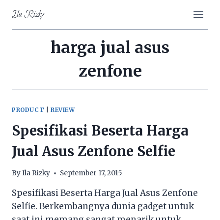
Skip
Ila Rizky
to
content
harga jual asus
zenfone
PRODUCT
|
REVIEW
Spesifikasi Beserta Harga
Jual Asus Zenfone Selfie
By
Ila Rizky
September 17, 2015
Spesifikasi Beserta Harga Jual Asus Zenfone
Selfie. Berkembangnya dunia gadget untuk
saat ini memang sangat menarik untuk