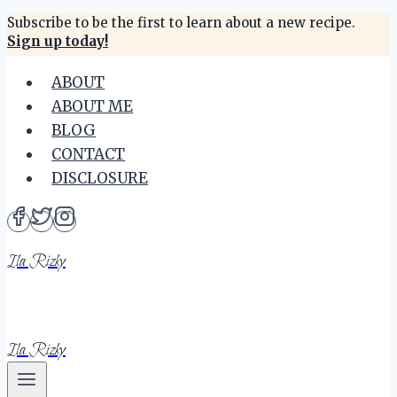
Skip
Subscribe to be the first to learn about a new recipe.
Sign up today!
to
content
ABOUT
ABOUT ME
BLOG
CONTACT
DISCLOSURE
Ila Rizky
Ila Rizky