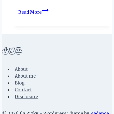
Merencanakan
Read More
One
Day
Tour
Explore
Pekalongan
:
Liburan
Hemat
About
dan
About me
Murah
Blog
ala
Contact
Backpacker
Disclosure
© 2026 Ila Rizky - WordPress Theme by
Kadence