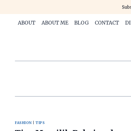
Skip
Subs
to
content
ABOUT
ABOUT ME
BLOG
CONTACT
D
FASHION
|
TIPS