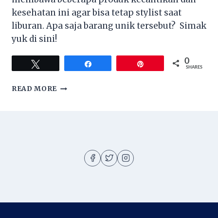
kesehatan ini agar bisa tetap stylist saat
liburan. Apa saja barang unik tersebut? Simak
yuk di sini!
0
Tweet
Share
Pin
SHARES
5
READ MORE
BARANG
UNIK
YANG
BERGUNA
SAAT
TRAVELING
About
About me
Blog
Contact