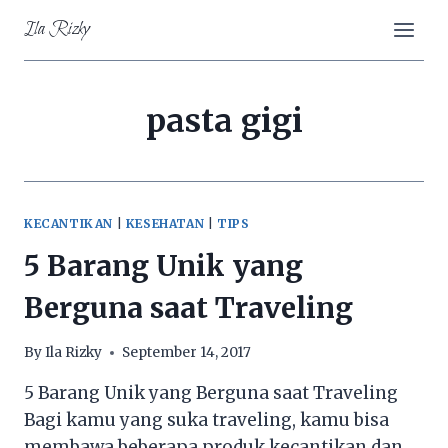
Skip
Ila Rizky
to
content
pasta gigi
KECANTIKAN
|
KESEHATAN
|
TIPS
5 Barang Unik yang
Berguna saat Traveling
By
Ila Rizky
September 14, 2017
5 Barang Unik yang Berguna saat Traveling
Bagi kamu yang suka traveling, kamu bisa
membawa beberapa produk kecantikan dan