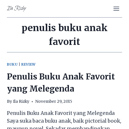
Skip
Ila Rizky
to
content
penulis buku anak
favorit
BUKU
|
REVIEW
Penulis Buku Anak Favorit
yang Melegenda
By
Ila Rizky
November 29, 2015
Penulis Buku Anak Favorit yang Melegenda
Saya suka baca buku anak, baik pictorial book,
maupun novel. Sekadar membandingkan