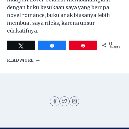
dengan buku kesukaan saya yang berupa
novel romance, buku anak biasanya lebih
membuat saya rileks, karena unsur
edukatifnya.
0
Tweet
Share
Pin
SHARES
PENULIS
READ MORE
BUKU
ANAK
FAVORIT
YANG
MELEGENDA