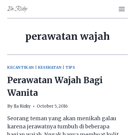
Skip
Ila Rizky
to
content
perawatan wajah
KECANTIKAN
|
KESEHATAN
|
TIPS
Perawatan Wajah Bagi
Wanita
By
Ila Rizky
October 5, 2016
Seorang teman yang akan menikah galau
karena jerawatnya tumbuh di beberapa
bagian wajah. Nggak hanya membuat kulit