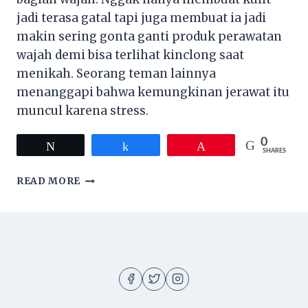
jadi terasa gatal tapi juga membuat ia jadi
makin sering gonta ganti produk perawatan
wajah demi bisa terlihat kinclong saat
menikah. Seorang teman lainnya
menanggapi bahwa kemungkinan jerawat itu
muncul karena stress.
0
Tweet
Share
Pin
SHARES
PERAWATAN
READ MORE
WAJAH
BAGI
WANITA