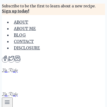
Skip
Subscribe to be the first to learn about a new recipe.
Sign up today!
to
content
ABOUT
ABOUT ME
BLOG
CONTACT
DISCLOSURE
Ila Rizky
Ila Rizky