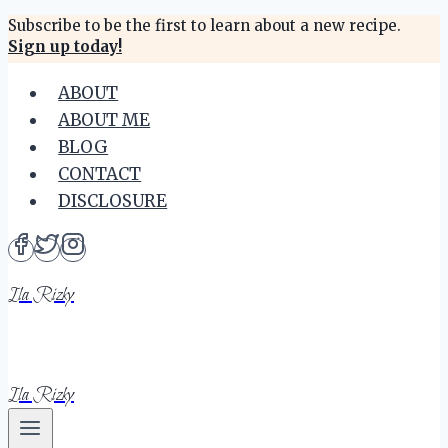
Skip
Subscribe to be the first to learn about a new recipe.
Sign up today!
to
content
ABOUT
ABOUT ME
BLOG
CONTACT
DISCLOSURE
Ila Rizky
Ila Rizky