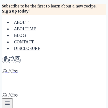
Skip
Subscribe to be the first to learn about a new recipe.
Sign up today!
to
content
ABOUT
ABOUT ME
BLOG
CONTACT
DISCLOSURE
Ila Rizky
Ila Rizky