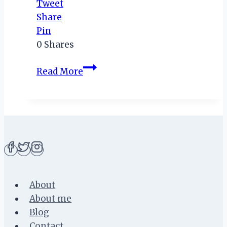
Tweet
Share
Pin
0
Shares
PGN
Read More
Anti
Korupsi
–
Komitmen
Perusahaan
Gas
Negara
Untuk
About
Masyarakat
About me
Blog
Contact