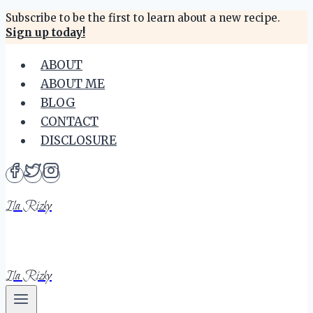
Skip
Subscribe to be the first to learn about a new recipe.
Sign up today!
to
content
ABOUT
ABOUT ME
BLOG
CONTACT
DISCLOSURE
Ila Rizky
Ila Rizky