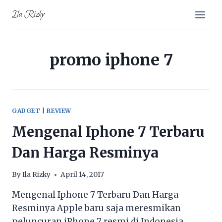
Skip
Ila Rizky
to
content
promo iphone 7
GADGET
|
REVIEW
Mengenal Iphone 7 Terbaru
Dan Harga Resminya
By
Ila Rizky
April 14, 2017
Mengenal Iphone 7 Terbaru Dan Harga
Resminya Apple baru saja meresmikan
peluncuran iPhone 7 resmi di Indonesia.