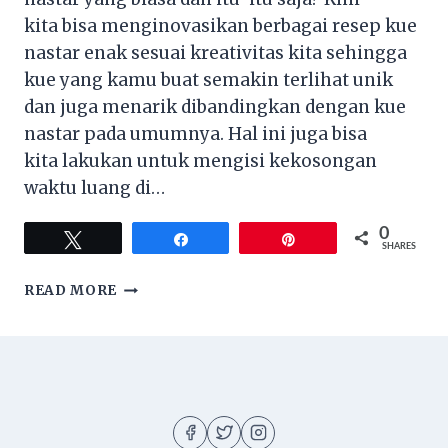
kita bisa menginovasikan berbagai resep kue
nastar enak sesuai kreativitas kita sehingga
kue yang kamu buat semakin terlihat unik
dan juga menarik dibandingkan dengan kue
nastar pada umumnya. Hal ini juga bisa
kita lakukan untuk mengisi kekosongan
waktu luang di…
0
Tweet
Share
Pin
SHARES
RESEP
READ MORE
KUE
NASTAR
ENAK
DAN
INOVATIF