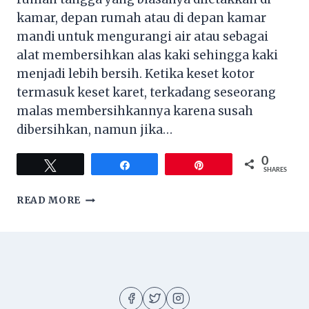
kamar, depan rumah atau di depan kamar
mandi untuk mengurangi air atau sebagai
alat membersihkan alas kaki sehingga kaki
menjadi lebih bersih. Ketika keset kotor
termasuk keset karet, terkadang seseorang
malas membersihkannya karena susah
dibersihkan, namun jika…
0
Tweet
Share
Pin
SHARES
CARA
READ MORE
MENCUCI
KESET
SESUAI
SPESIFIKASI
MESIN
CUCI