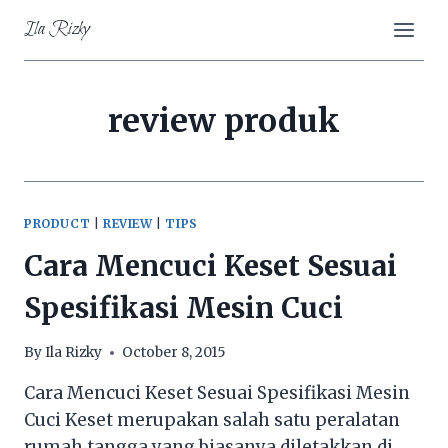
Skip
Ila Rizky
to
content
review produk
PRODUCT
|
REVIEW
|
TIPS
Cara Mencuci Keset Sesuai
Spesifikasi Mesin Cuci
By
Ila Rizky
October 8, 2015
Cara Mencuci Keset Sesuai Spesifikasi Mesin
Cuci Keset merupakan salah satu peralatan
rumah tangga yang biasanya diletakkan di