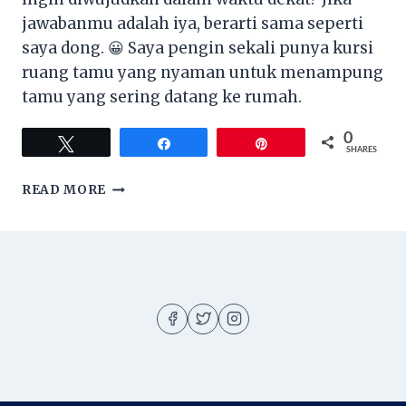
jawabanmu adalah iya, berarti sama seperti
saya dong. 😀 Saya pengin sekali punya kursi
ruang tamu yang nyaman untuk menampung
tamu yang sering datang ke rumah.
0
Tweet
Share
Pin
SHARES
6
READ MORE
TIPS
MEMILIH
KURSI
RUANG
TAMU
IDAMAN