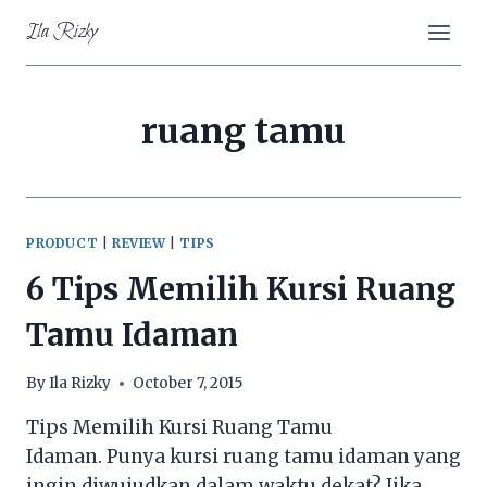
Skip
Ila Rizky
to
content
ruang tamu
PRODUCT
|
REVIEW
|
TIPS
6 Tips Memilih Kursi Ruang
Tamu Idaman
By
Ila Rizky
October 7, 2015
Tips Memilih Kursi Ruang Tamu
Idaman. Punya kursi ruang tamu idaman yang
ingin diwujudkan dalam waktu dekat? Jika