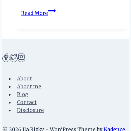
Model
Read More
Sepatu
Wanita
Kekinian
Yang
Sayang
Tidak
Dibeli
About
About me
Blog
Contact
Disclosure
© 2026 Ila Rizky - WordPress Theme by
Kadence