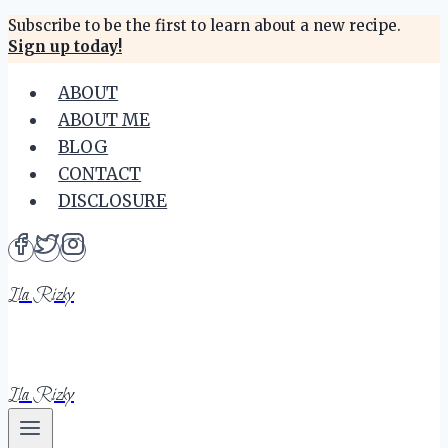
Skip
Subscribe to be the first to learn about a new recipe.
Sign up today!
to
content
ABOUT
ABOUT ME
BLOG
CONTACT
DISCLOSURE
Ila Rizky
Ila Rizky