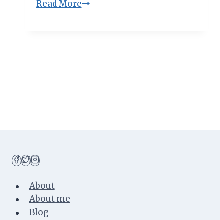
Mengenal
Read More
Penyebab
Uban
di
Usia
Muda
&
Cara
Mengatasinya!
About
About me
Blog