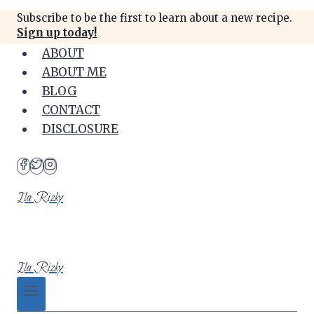
Skip
Subscribe to be the first to learn about a new recipe.
to
Sign up today!
content
ABOUT
ABOUT ME
BLOG
CONTACT
DISCLOSURE
Ila Rizky
Ila Rizky