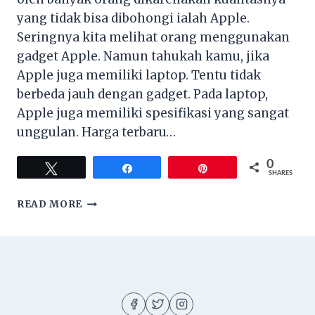
yang tidak bisa dibohongi ialah Apple.
Seringnya kita melihat orang menggunakan
gadget Apple. Namun tahukah kamu, jika
Apple juga memiliki laptop. Tentu tidak
berbeda jauh dengan gadget. Pada laptop,
Apple juga memiliki spesifikasi yang sangat
unggulan. Harga terbaru…
0
Tweet
Share
Pin
SHARES
SPESIFIKASI
READ MORE
DAN
HARGA
MACBOOK
PRO
PALING
BARU