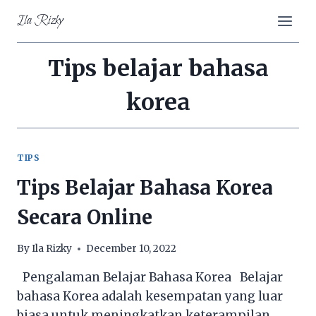
Skip
Ila Rizky
to
content
Tips belajar bahasa
korea
TIPS
Tips Belajar Bahasa Korea
Secara Online
By
Ila Rizky
December 10, 2022
Pengalaman Belajar Bahasa Korea Belajar
bahasa Korea adalah kesempatan yang luar
biasa untuk meningkatkan keterampilan