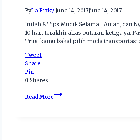
By
Ila Rizky
June 14, 2017
June 14, 2017
Inilah 8 Tips Mudik Selamat, Aman, dan 
10 hari terakhir alias putaran ketiga ya.
Trus, kamu bakal pilih moda transportasi a
Tweet
Share
Pin
0
Shares
Inilah
Read More
8
Tips
Mudik
Selamat,
Aman,