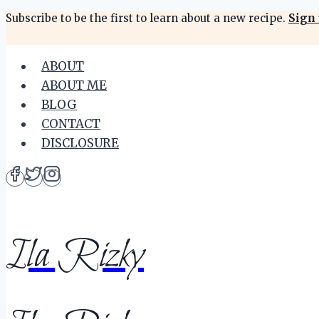
Skip
Subscribe to be the first to learn about a new recipe.
Sign 
to
content
ABOUT
ABOUT ME
BLOG
CONTACT
DISCLOSURE
Ila Rizky