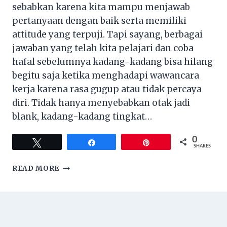
sebabkan karena kita mampu menjawab
pertanyaan dengan baik serta memiliki
attitude yang terpuji. Tapi sayang, berbagai
jawaban yang telah kita pelajari dan coba
hafal sebelumnya kadang-kadang bisa hilang
begitu saja ketika menghadapi wawancara
kerja karena rasa gugup atau tidak percaya
diri. Tidak hanya menyebabkan otak jadi
blank, kadang-kadang tingkat…
0
Tweet
Share
Pin
SHARES
7
READ MORE
HAL
YANG
BISA
MEMBUATMU
LEBIH