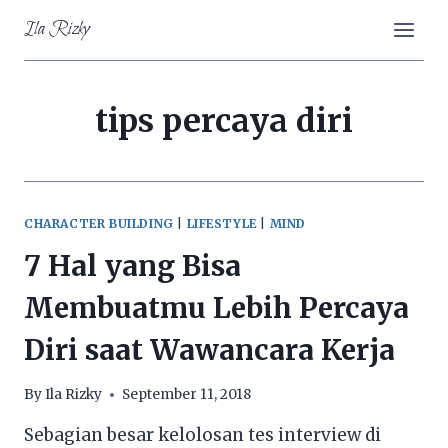
Skip
Ila Rizky
to
content
tips percaya diri
CHARACTER BUILDING
|
LIFESTYLE
|
MIND
7 Hal yang Bisa
Membuatmu Lebih Percaya
Diri saat Wawancara Kerja
By
Ila Rizky
September 11, 2018
Sebagian besar kelolosan tes interview di