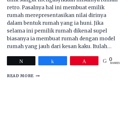
retro. Pasalnya hal ini membuat emilik
rumah merepresentasikan nilai dirinya
dalam bentuk rumah yang ia huni. Jika
selama ini pemilik rumah dikenal supel
biasanya ia membuat rumah dengan model
rumah yang jauh dari kesan kaku. Itulah…
0
Tweet
Share
Pin
SHARES
INILAH
READ MORE
3
KONSEP
RUMAH
UNIK
YANG
BISA
KAMU
MILIKI