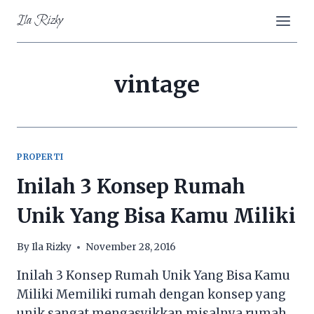
Skip
Ila Rizky
to
content
vintage
PROPERTI
Inilah 3 Konsep Rumah
Unik Yang Bisa Kamu Miliki
By
Ila Rizky
November 28, 2016
Inilah 3 Konsep Rumah Unik Yang Bisa Kamu
Miliki Memiliki rumah dengan konsep yang
unik sangat mengasyikkan misalnya rumah