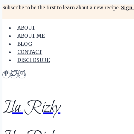
Skip
Subscribe to be the first to learn about a new recipe.
Sign 
to
content
ABOUT
ABOUT ME
BLOG
CONTACT
DISCLOSURE
Ila Rizky