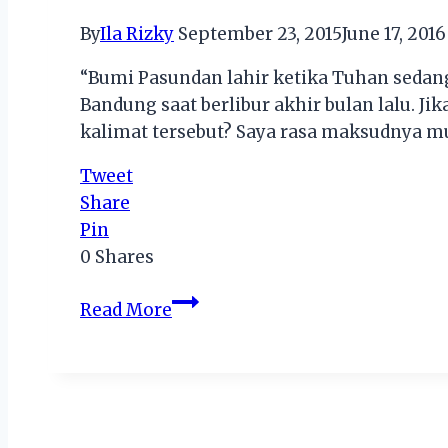
By
Ila Rizky
September 23, 2015
June 17, 2016
“Bumi Pasundan lahir ketika Tuhan sedang
Bandung saat berlibur akhir bulan lalu. 
kalimat tersebut? Saya rasa maksudnya m
Tweet
Share
Pin
0
Shares
[Wishlist]
Read More
4
Wisata
Favorit
di
Bandung