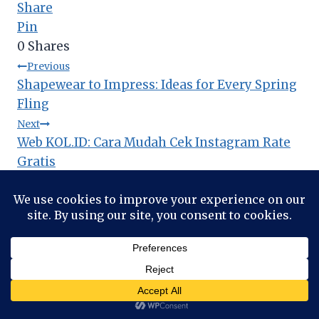
Share
Pin
0
Shares
Post
Previous
Shapewear to Impress: Ideas for Every Spring
navigation
Fling
Next
Web KOL.ID: Cara Mudah Cek Instagram Rate
Gratis
Similar Posts
Gadget
|
Game
Asyiknya Main Game
Online di Website
Solitaire.org! Bisa