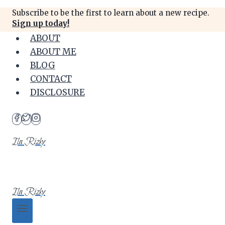
Skip
Subscribe to be the first to learn about a new recipe.
to
Sign up today!
content
ABOUT
ABOUT ME
BLOG
CONTACT
DISCLOSURE
Ila Rizky
Ila Rizky