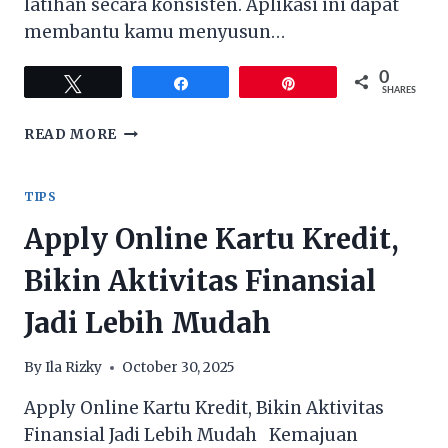
latihan secara konsisten. Aplikasi ini dapat
membantu kamu menyusun…
0
Tweet
Share
Pin
SHARES
FITNESS
READ MORE
APP
MEMBANTU
MENYUSUN
TIPS
TARGET
Apply Online Kartu Kredit,
JANGKA
PANJANG
Bikin Aktivitas Finansial
Jadi Lebih Mudah
By
Ila Rizky
October 30, 2025
Apply Online Kartu Kredit, Bikin Aktivitas
Finansial Jadi Lebih Mudah Kemajuan