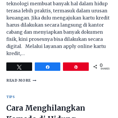
teknologi membuat banyak hal dalam hidup
terasa lebih praktis, termasuk dalam urusan
keuangan. Jika dulu mengajukan kartu kredit
harus dilakukan secara langsung di kantor
cabang dan menyiapkan banyak dokumen
fisik, kini prosesnya bisa dilakukan secara
digital. Melalui layanan apply online kartu
kredit,…
0
Tweet
Share
Pin
SHARES
APPLY
READ MORE
ONLINE
KARTU
KREDIT,
TIPS
BIKIN
Cara Menghilangkan
AKTIVITAS
FINANSIAL
JADI