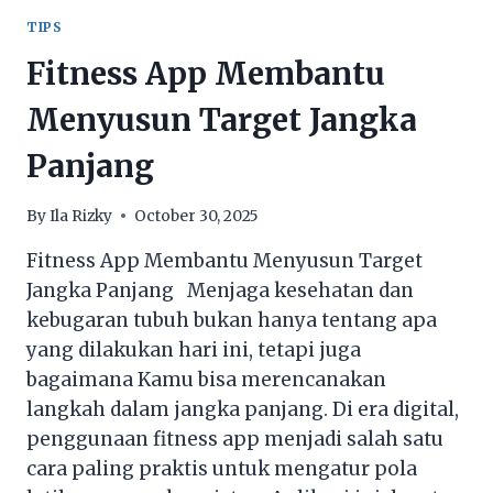
DI
TIPS
BINTARO
Fitness App Membantu
VIA
PROPERTI1.COM:
Menyusun Target Jangka
TIPS
RAIH
Panjang
HARGA
TINGGI
DAN
By
Ila Rizky
October 30, 2025
PEMBELI
BERKUALITAS
Fitness App Membantu Menyusun Target
Jangka Panjang Menjaga kesehatan dan
kebugaran tubuh bukan hanya tentang apa
yang dilakukan hari ini, tetapi juga
bagaimana Kamu bisa merencanakan
langkah dalam jangka panjang. Di era digital,
penggunaan fitness app menjadi salah satu
cara paling praktis untuk mengatur pola