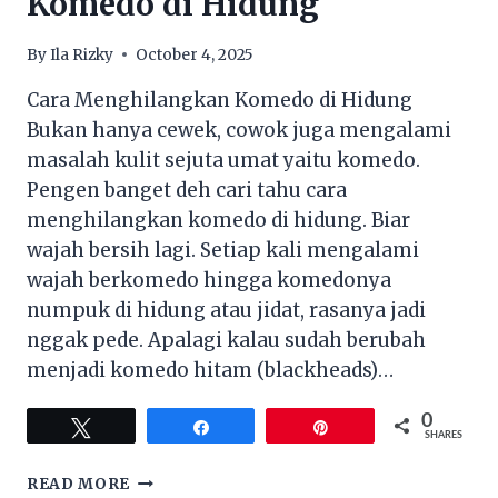
Komedo di Hidung
LEBIH
MUDAH
By
Ila Rizky
October 4, 2025
Cara Menghilangkan Komedo di Hidung
Bukan hanya cewek, cowok juga mengalami
masalah kulit sejuta umat yaitu komedo.
Pengen banget deh cari tahu cara
menghilangkan komedo di hidung. Biar
wajah bersih lagi. Setiap kali mengalami
wajah berkomedo hingga komedonya
numpuk di hidung atau jidat, rasanya jadi
nggak pede. Apalagi kalau sudah berubah
menjadi komedo hitam (blackheads)…
0
Tweet
Share
Pin
SHARES
CARA
READ MORE