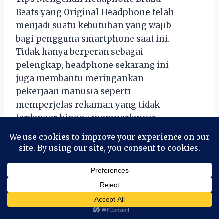
Beats yang Original Headphone telah
menjadi suatu kebutuhan yang wajib
bagi pengguna smartphone saat ini.
Tidak hanya berperan sebagai
pelengkap, headphone sekarang ini
juga membantu meringankan
pekerjaan manusia seperti
memperjelas rekaman yang tidak
terdengar hingga memperlancar
pembicaraan via telepon. Tidak heran
jika banyak yang memilih untuk
membeli headphone bermerk,
misalnya saja…
Tips
Read More
Mengenali
Headphone