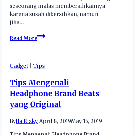
seseorang malas membersihkannya
karena susah dibersihkan, namun
jika…
Cara
Read More
Mencuci
Keset
Sesuai
Gadget
|
Tips
Spesifikasi
Mesin
Tips Mengenali
Cuci
Headphone Brand Beats
yang Original
By
Ila Rizky
April 8, 2019
May 15, 2019
Tips Mengenali Headphone Brand