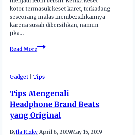
menjadi lebih bersih. Ketika keset
kotor termasuk keset karet, terkadang
seseorang malas membersihkannya
karena susah dibersihkan, namun
jika…
Cara
Read More
Mencuci
Keset
Sesuai
Gadget
|
Tips
Spesifikasi
Mesin
Tips Mengenali
Cuci
Headphone Brand Beats
yang Original
By
Ila Rizky
April 8, 2019
May 15, 2019