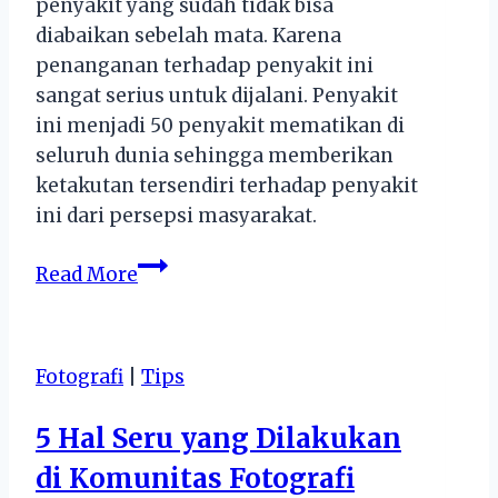
penyakit yang sudah tidak bisa
diabaikan sebelah mata. Karena
penanganan terhadap penyakit ini
sangat serius untuk dijalani. Penyakit
ini menjadi 50 penyakit mematikan di
seluruh dunia sehingga memberikan
ketakutan tersendiri terhadap penyakit
ini dari persepsi masyarakat.
Gejala
Read More
Hipertensi
dan
Faktor
Fotografi
|
Tips
Penyebab
Hipertensi
5 Hal Seru yang Dilakukan
yang
di Komunitas Fotografi
Banyak