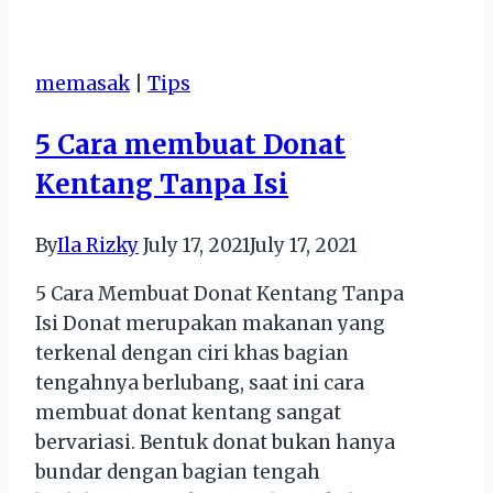
Hal
Seru
yang
memasak
|
Tips
Dilakukan
di
5 Cara membuat Donat
Komunitas
Kentang Tanpa Isi
Fotografi
By
Ila Rizky
July 17, 2021
July 17, 2021
5 Cara Membuat Donat Kentang Tanpa
Isi Donat merupakan makanan yang
terkenal dengan ciri khas bagian
tengahnya berlubang, saat ini cara
membuat donat kentang sangat
bervariasi. Bentuk donat bukan hanya
bundar dengan bagian tengah