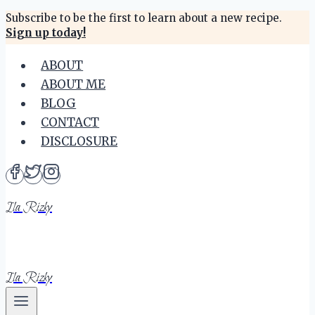
Skip
Subscribe to be the first to learn about a new recipe.
Sign up today!
to
content
ABOUT
ABOUT ME
BLOG
CONTACT
DISCLOSURE
Ila Rizky
Ila Rizky