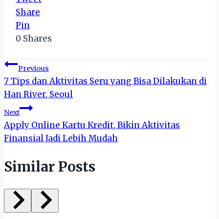
Share
Pin
0
Shares
Post
Previous
7 Tips dan Aktivitas Seru yang Bisa Dilakukan di
navigation
Han River, Seoul
Next
Apply Online Kartu Kredit, Bikin Aktivitas
Finansial Jadi Lebih Mudah
Similar Posts