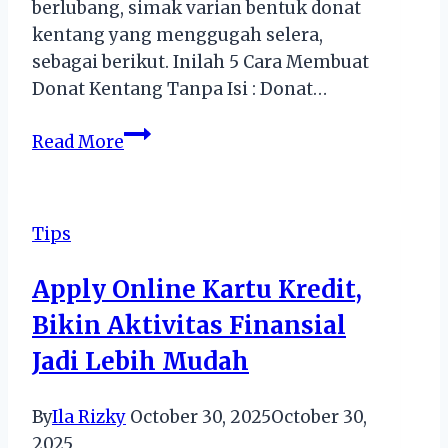
berlubang, simak varian bentuk donat
kentang yang menggugah selera,
sebagai berikut. Inilah 5 Cara Membuat
Donat Kentang Tanpa Isi : Donat…
5
Read More
Cara
membuat
Donat
Tips
Kentang
Tanpa
Apply Online Kartu Kredit,
Isi
Bikin Aktivitas Finansial
Jadi Lebih Mudah
By
Ila Rizky
October 30, 2025
October 30,
2025