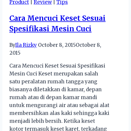
Product
|
Review
|
Tips
Bikin
Aktivitas
Cara Mencuci Keset Sesuai
Finansial
Spesifikasi Mesin Cuci
Jadi
Lebih
Mudah
By
Ila Rizky
October 8, 2015
October 8,
2015
Cara Mencuci Keset Sesuai Spesifikasi
Mesin Cuci Keset merupakan salah
satu peralatan rumah tangga yang
biasanya diletakkan di kamar, depan
rumah atau di depan kamar mandi
untuk mengurangi air atau sebagai alat
membersihkan alas kaki sehingga kaki
menjadi lebih bersih. Ketika keset
kotor termasuk keset karet, terkadang