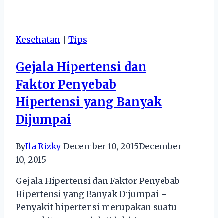
Mengenali
Headphone
Brand
Kesehatan
|
Tips
Beats
yang
Gejala Hipertensi dan
Original
Faktor Penyebab
Hipertensi yang Banyak
Dijumpai
By
Ila Rizky
December 10, 2015
December
10, 2015
Gejala Hipertensi dan Faktor Penyebab
Hipertensi yang Banyak Dijumpai –
Penyakit hipertensi merupakan suatu