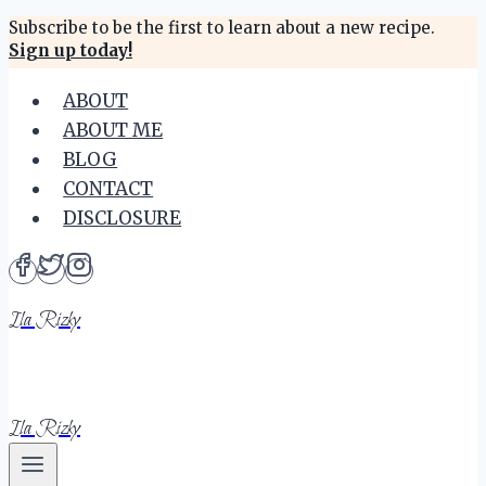
Skip
Subscribe to be the first to learn about a new recipe.
Sign up today!
to
content
ABOUT
ABOUT ME
BLOG
CONTACT
DISCLOSURE
Ila Rizky
Ila Rizky