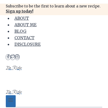
Skip
Subscribe to be the first to learn about a new recipe.
to
Sign up today!
content
ABOUT
ABOUT ME
BLOG
CONTACT
DISCLOSURE
Ila Rizky
Ila Rizky