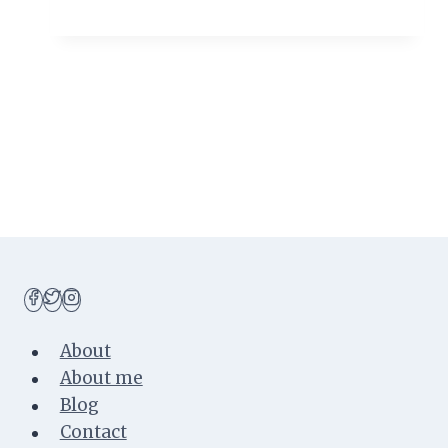
Manisnya
Apel
Malang
di
Wisata
Petik
Apel
Mandiri
About
About me
Blog
Contact