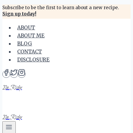
Skip
Subscribe to be the first to learn about a new recipe.
Sign up today!
to
content
ABOUT
ABOUT ME
BLOG
CONTACT
DISCLOSURE
Ila Rizky
Ila Rizky