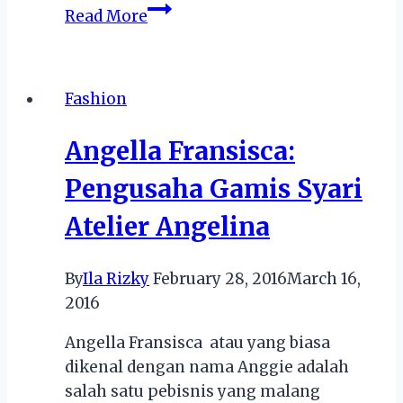
3
Read More
Produsen
Hijab
Masa
Fashion
Kini
yang
Angella Fransisca:
Laris
di
Pengusaha Gamis Syari
Pasaran
Atelier Angelina
By
Ila Rizky
February 28, 2016
March 16,
2016
Angella Fransisca atau yang biasa
dikenal dengan nama Anggie adalah
salah satu pebisnis yang malang