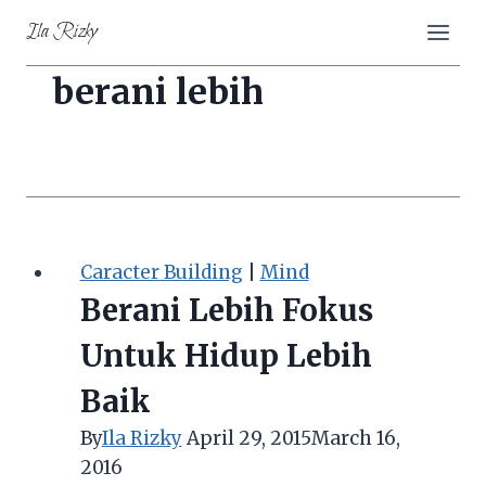
Skip
Ila Rizky
to
content
berani lebih
Caracter Building
|
Mind
Berani Lebih Fokus
Untuk Hidup Lebih
Baik
By
Ila Rizky
April 29, 2015
March 16,
2016