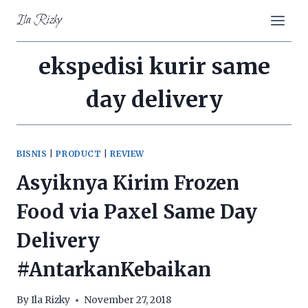
Skip
Ila Rizky
to
content
ekspedisi kurir same
day delivery
BISNIS
|
PRODUCT
|
REVIEW
Asyiknya Kirim Frozen
Food via Paxel Same Day
Delivery
#AntarkanKebaikan
By
Ila Rizky
November 27, 2018