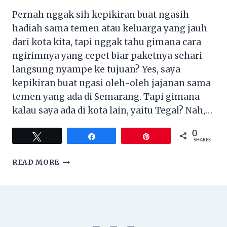
Pernah nggak sih kepikiran buat ngasih
hadiah sama temen atau keluarga yang jauh
dari kota kita, tapi nggak tahu gimana cara
ngirimnya yang cepet biar paketnya sehari
langsung nyampe ke tujuan? Yes, saya
kepikiran buat ngasi oleh-oleh jajanan sama
temen yang ada di Semarang. Tapi gimana
kalau saya ada di kota lain, yaitu Tegal? Nah,…
0
Tweet
Share
Pin
SHARES
ASYIKNYA
READ MORE
KIRIM
FROZEN
FOOD
VIA
PAXEL
SAME