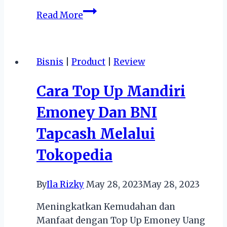
Pengembangan
Read More
Bisnis
Farmasi
di
Bisnis
|
Product
|
Review
Indonesia
Cara Top Up Mandiri
Emoney Dan BNI
Tapcash Melalui
Tokopedia
By
Ila Rizky
May 28, 2023
May 28, 2023
Meningkatkan Kemudahan dan
Manfaat dengan Top Up Emoney Uang