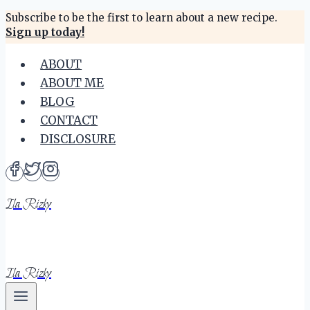
Skip
Subscribe to be the first to learn about a new recipe.
Sign up today!
to
content
ABOUT
ABOUT ME
BLOG
CONTACT
DISCLOSURE
Ila Rizky
Ila Rizky