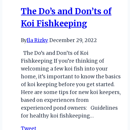
Untuk
The Do’s and Don’ts of
Membangun
Portofolio
Koi Fishkeeping
NFT
Yang
By
Ila Rizky
December 29, 2022
Sukses
The Do’s and Don’ts of Koi
Fishkeeping If you’re thinking of
welcoming a few koi fish into your
home, it’s important to know the basics
of koi keeping before you get started.
Here are some tips for new koi keepers,
based on experiences from
experienced pond owners: Guidelines
for healthy koi fishkeeping…
Tweet