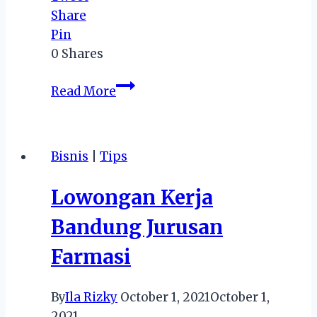
Share
Pin
0
Shares
The
Read More
Do’s
and
Don’ts
Bisnis
|
Tips
of
Koi
Lowongan Kerja
Fishkeeping
Bandung Jurusan
Farmasi
By
Ila Rizky
October 1, 2021
October 1,
2021