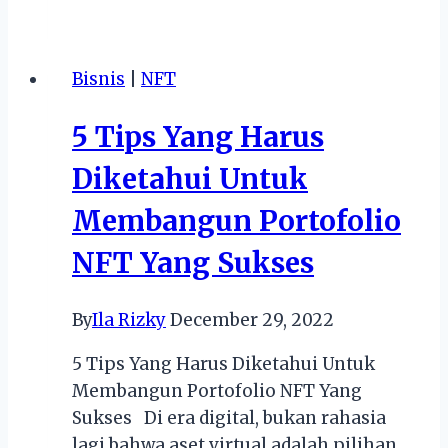
Top
Up
Mandiri
Bisnis
|
NFT
Emoney
Dan
5 Tips Yang Harus
BNI
Tapcash
Diketahui Untuk
Melalui
Membangun Portofolio
Tokopedia
NFT Yang Sukses
By
Ila Rizky
December 29, 2022
5 Tips Yang Harus Diketahui Untuk
Membangun Portofolio NFT Yang
Sukses Di era digital, bukan rahasia
lagi bahwa aset virtual adalah pilihan