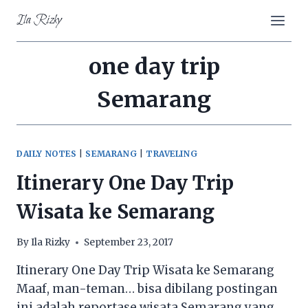
Skip
Ila Rizky
to
content
one day trip
Semarang
DAILY NOTES
|
SEMARANG
|
TRAVELING
Itinerary One Day Trip
Wisata ke Semarang
By
Ila Rizky
September 23, 2017
Itinerary One Day Trip Wisata ke Semarang
Maaf, man-teman… bisa dibilang postingan
ini adalah reportase wisata Semarang yang