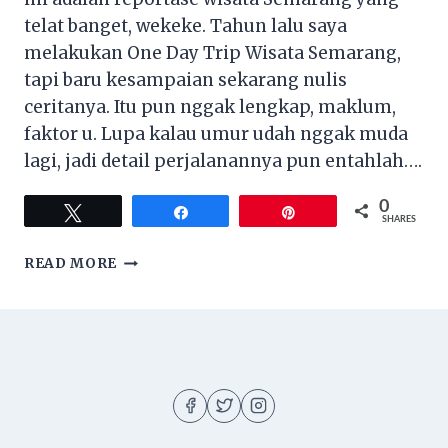
telat banget, wekeke. Tahun lalu saya
melakukan One Day Trip Wisata Semarang,
tapi baru kesampaian sekarang nulis
ceritanya. Itu pun nggak lengkap, maklum,
faktor u. Lupa kalau umur udah nggak muda
lagi, jadi detail perjalanannya pun entahlah….
0
Tweet
Share
Pin
SHARES
ITINERARY
READ MORE
ONE
DAY
TRIP
WISATA
KE
SEMARANG