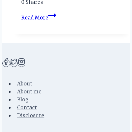
0
Shares
[Tips
Read More
Travelling]
Cara
Membuat
Paspor
Baru
Untuk
Umroh
di
About
Kantor
About me
Imigrasi
Blog
Pemalang
Contact
Disclosure