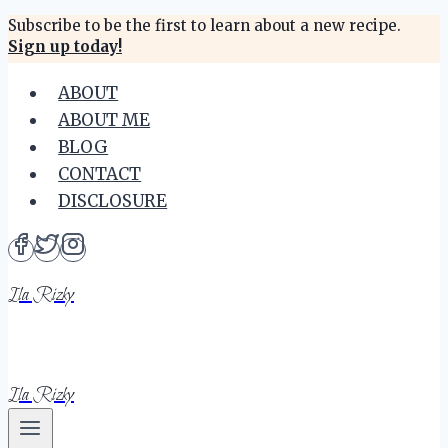
Skip
Subscribe to be the first to learn about a new recipe.
Sign up today!
to
content
ABOUT
ABOUT ME
BLOG
CONTACT
DISCLOSURE
Ila Rizky
Ila Rizky