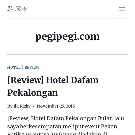
Skip
Ila Rizky
to
content
pegipegi.com
HOTEL
|
REVIEW
[Review] Hotel Dafam
Pekalongan
By
Ila Rizky
November 25, 2016
[Review] Hotel Dafam Pekalongan Bulan lalu
saya berkesempatan meliput event Pekan
Batik Nusantara 2016 yang diadakan di