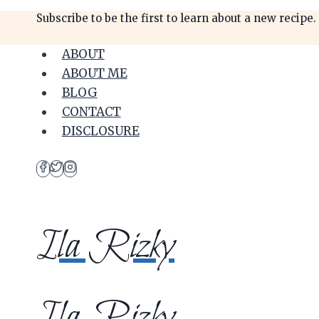
Skip
Subscribe to be the first to learn about a new recipe.
to
content
ABOUT
ABOUT ME
BLOG
CONTACT
DISCLOSURE
Ila Rizky
Ila Rizky