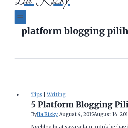
platform blogging pili
Tips
|
Writing
5 Platform Blogging Pil
By
Ila Rizky
August 4, 2015
August 14, 201
Ngeblog buat saya selain untuk berba