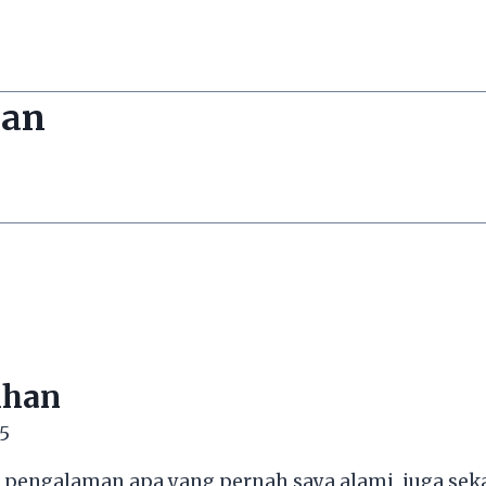
han
ihan
5
gi pengalaman apa yang pernah saya alami, juga s