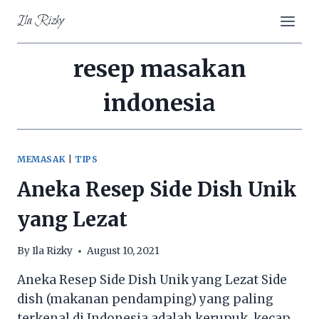
Skip
Ila Rizky
to
content
resep masakan
indonesia
MEMASAK
|
TIPS
Aneka Resep Side Dish Unik
yang Lezat
By
Ila Rizky
August 10, 2021
Aneka Resep Side Dish Unik yang Lezat Side
dish (makanan pendamping) yang paling
terkenal di Indonesia adalah kerupuk, kecap,