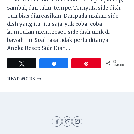
sambal, dan tahu-tempe. Ternyata side dish
pun bias dikreasikan. Daripada makan side
dish yang itu-itu saja, yuk coba-coba
kumpulan menu resep side dish unik di
bawah ini. Soal rasa tidak perlu ditanya.
Aneka Resep Side Dish…
0
Tweet
Share
Pin
SHARES
ANEKA
READ MORE
RESEP
SIDE
DISH
UNIK
YANG
LEZAT