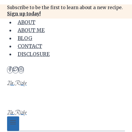
Skip
Subscribe to be the first to learn about a new recipe.
to
Sign up today!
content
ABOUT
ABOUT ME
BLOG
CONTACT
DISCLOSURE
Ila Rizky
Ila Rizky