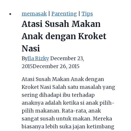
Membuat
Nasi
memasak
|
Parenting
|
Tips
Goreng
Atasi Susah Makan
Spesial
Hijau
Anak dengan Kroket
Sederhana
Nasi
By
Ila Rizky
December 23,
2015
December 26, 2015
Atasi Susah Makan Anak dengan
Kroket Nasi Salah satu masalah yang
sering dihadapi ibu terhadap
anaknya adalah ketika si anak pilih-
pilih makanan. Rata-rata, anak
sangat susah untuk makan. Mereka
biasanya lebih suka jajan ketimbang