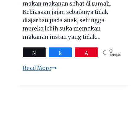
makan makanan sehat di rumah.
Kebiasaan jajan sebaiknya tidak
diajarkan pada anak, sehingga
mereka lebih suka memakan
makanan instan yang tidak…
0
Tweet
Share
Pin
SHARES
Atasi
Read More
Susah
Makan
Anak
dengan
Kroket
Nasi