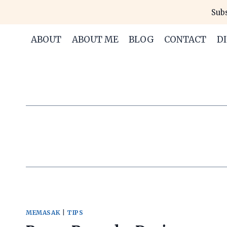
Skip
Subs
to
content
ABOUT
ABOUT ME
BLOG
CONTACT
D
MEMASAK
|
TIPS