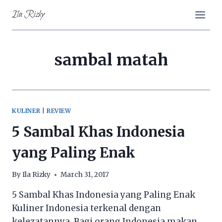
Skip
Ila Rizky
to
content
sambal matah
KULINER
|
REVIEW
5 Sambal Khas Indonesia
yang Paling Enak
By
Ila Rizky
March 31, 2017
5 Sambal Khas Indonesia yang Paling Enak
Kuliner Indonesia terkenal dengan
kelezatannya. Bagi orang Indonesia makan