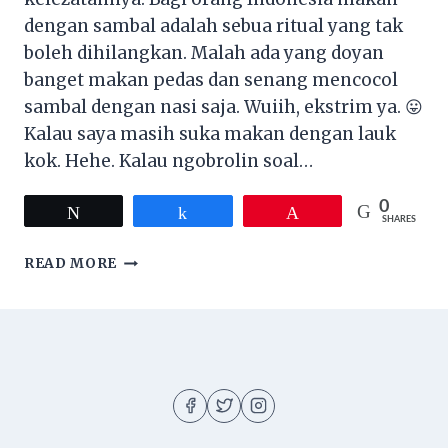
dengan sambal adalah sebua ritual yang tak
boleh dihilangkan. Malah ada yang doyan
banget makan pedas dan senang mencocol
sambal dengan nasi saja. Wuiih, ekstrim ya. 😛
Kalau saya masih suka makan dengan lauk
kok. Hehe. Kalau ngobrolin soal…
0
Tweet
Share
Pin
SHARES
5
READ MORE
SAMBAL
KHAS
INDONESIA
YANG
PALING
ENAK