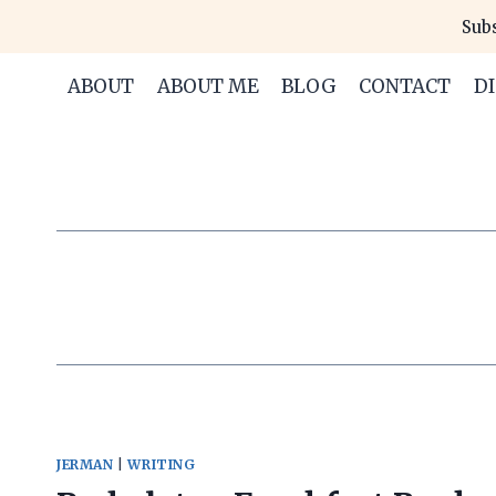
Skip
Subs
to
content
ABOUT
ABOUT ME
BLOG
CONTACT
D
JERMAN
|
WRITING