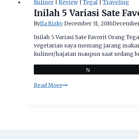
Kuliner
|
Review
|
Tegal
|
Traveling
Inilah 5 Variasi Sate Fa
By
Ila Rizky
December 31, 2016
December 
Inilah 5 Variasi Sate Favorit Orang Te
vegetarian saya memang jarang makan s
kuliner/hajatan maupun saat sedang ber
Tweet
Inilah
Read More
5
Variasi
Sate
Favorit
Orang
Tegal