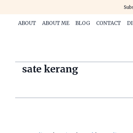
Skip
Subs
to
content
ABOUT
ABOUT ME
BLOG
CONTACT
D
sate kerang