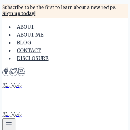
Skip
Subscribe to be the first to learn about a new recipe.
Sign up today!
to
content
ABOUT
ABOUT ME
BLOG
CONTACT
DISCLOSURE
Ila Rizky
Ila Rizky