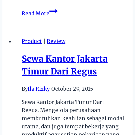
Sewa
Read More
Kantor
Jakarta
Timur,
Product
|
Review
Kenapa
Memilih
Sewa Kantor Jakarta
Kantor
dari
Timur Dari Regus
Regus?
By
Ila Rizky
October 29, 2015
Sewa Kantor Jakarta Timur Dari
Regus. Mengelola perusahaan
membutuhkan keahlian sebagai modal
utama, dan juga tempat bekerja yang
produktif agar setiap pekerjaan yang