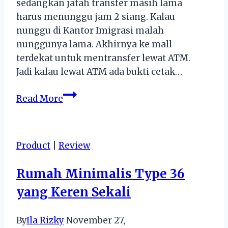
sedangkan jatah transfer masih lama
harus menunggu jam 2 siang. Kalau
nunggu di Kantor Imigrasi malah
nunggunya lama. Akhirnya ke mall
terdekat untuk mentransfer lewat ATM.
Jadi kalau lewat ATM ada bukti cetak…
[Review
Read More
Kuliner
Jakarta]
Bakso
Product
|
Review
Roket
Panggang
Rumah Minimalis Type 36
yang Keren Sekali
By
Ila Rizky
November 27,