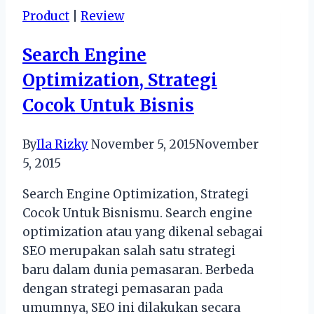
36
Product
|
Review
yang
Keren
Search Engine
Sekali
Optimization, Strategi
Cocok Untuk Bisnis
By
Ila Rizky
November 5, 2015
November
5, 2015
Search Engine Optimization, Strategi
Cocok Untuk Bisnismu. Search engine
optimization atau yang dikenal sebagai
SEO merupakan salah satu strategi
baru dalam dunia pemasaran. Berbeda
dengan strategi pemasaran pada
umumnya, SEO ini dilakukan secara