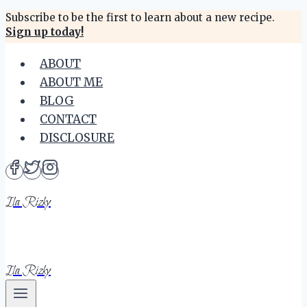
Skip
Subscribe to be the first to learn about a new recipe.
Sign up today!
to
content
ABOUT
ABOUT ME
BLOG
CONTACT
DISCLOSURE
Ila Rizky
Ila Rizky