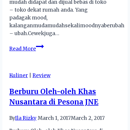
mudah didapat dan dijual bebas di toko
– toko dekat rumah anda. Yang
padagak mood,
kalanganmudamudahsekalimoodnyaberubah
– ubah.Cewekjuga…
Resep
Read More
Cemilan
Enak
dan
Kuliner
|
Review
Simple
–
Berburu Oleh-oleh Khas
Choco
Nusantara di Pesona JNE
Truffle
By
Ila Rizky
March 1, 2017
March 2, 2017