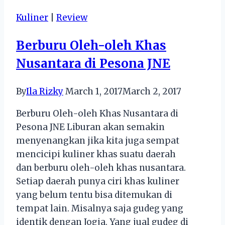
dan
Kuliner
|
Review
Simple
–
Berburu Oleh-oleh Khas
Choco
Nusantara di Pesona JNE
Truffle
By
Ila Rizky
March 1, 2017
March 2, 2017
Berburu Oleh-oleh Khas Nusantara di
Pesona JNE Liburan akan semakin
menyenangkan jika kita juga sempat
mencicipi kuliner khas suatu daerah
dan berburu oleh-oleh khas nusantara.
Setiap daerah punya ciri khas kuliner
yang belum tentu bisa ditemukan di
tempat lain. Misalnya saja gudeg yang
identik dengan Jogja. Yang jual gudeg di