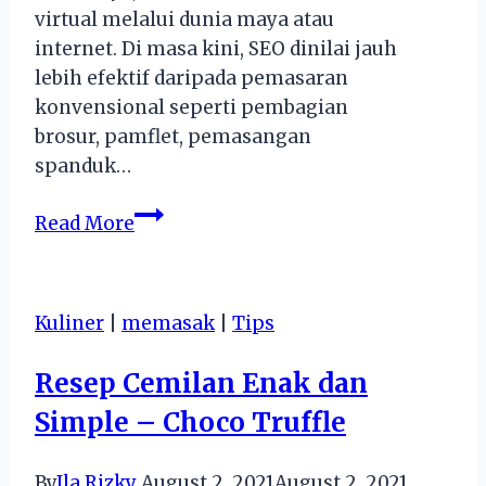
virtual melalui dunia maya atau
internet. Di masa kini, SEO dinilai jauh
lebih efektif daripada pemasaran
konvensional seperti pembagian
brosur, pamflet, pemasangan
spanduk…
Search
Read More
Engine
Optimization,
Strategi
Kuliner
|
memasak
|
Tips
Cocok
Untuk
Resep Cemilan Enak dan
Bisnis
Simple – Choco Truffle
By
Ila Rizky
August 2, 2021
August 2, 2021