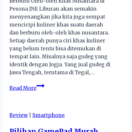
Berburu Oleh-oleh Khas Nusantara di
Pesona JNE Liburan akan semakin
menyenangkan jika kita juga sempat
mencicipi kuliner khas suatu daerah
dan berburu oleh-oleh khas nusantara.
Setiap daerah punya ciri khas kuliner
yang belum tentu bisa ditemukan di
tempat lain. Misalnya saja gudeg yang
identik dengan Jogja. Yang jual gudeg di
Jawa Tengah, terutama di Tegal,…
Berburu
Read More
Oleh-
oleh
Khas
Review
|
Smartphone
Nusantara
di
Pilihan GamePad Murah