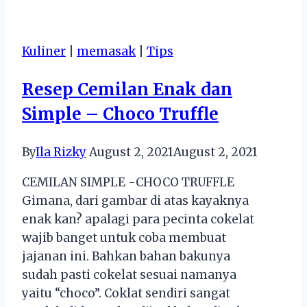
Optimization,
Strategi
Kuliner
|
memasak
|
Tips
Cocok
Untuk
Resep Cemilan Enak dan
Bisnis
Simple – Choco Truffle
By
Ila Rizky
August 2, 2021
August 2, 2021
CEMILAN SIMPLE -CHOCO TRUFFLE
Gimana, dari gambar di atas kayaknya
enak kan? apalagi para pecinta cokelat
wajib banget untuk coba membuat
jajanan ini. Bahkan bahan bakunya
sudah pasti cokelat sesuai namanya
yaitu “choco”. Coklat sendiri sangat