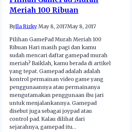
Pesona
Meriah 100 Ribuan
JNE
By
Ila Rizky
May 8, 2017
May 8, 2017
Pilihan GamePad Murah Meriah 100
Ribuan Hari masih pagi dan kamu
sudah mencari daftar gamepad murah
meriah? Baiklah, kamu berada di artikel
yang tepat. Gamepad adalah adalah
kontrol permainan video game yang
penggunaannya atau permainanya
mengutamakan penggunaan ibu jari
untuk menjalankannya. Gamepad
disebut juga sebagai joypad atau
control pad. Kalau dilihat dari
sejarahnya, gamepad itu…