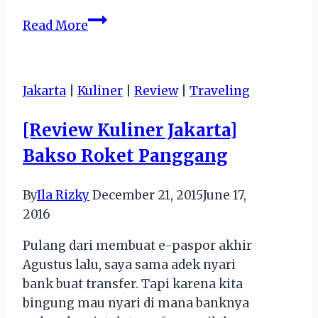
Pilihan
Read More
GamePad
Murah
Meriah
Jakarta
|
Kuliner
|
Review
|
Traveling
100
Ribuan
[Review Kuliner Jakarta]
Bakso Roket Panggang
By
Ila Rizky
December 21, 2015
June 17,
2016
Pulang dari membuat e-paspor akhir
Agustus lalu, saya sama adek nyari
bank buat transfer. Tapi karena kita
bingung mau nyari di mana banknya