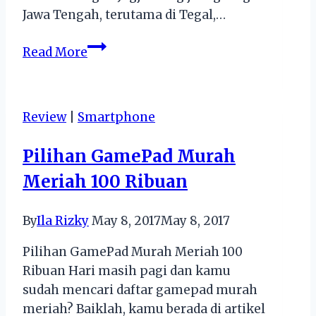
Jawa Tengah, terutama di Tegal,…
Berburu
Read More
Oleh-
oleh
Khas
Review
|
Smartphone
Nusantara
di
Pilihan GamePad Murah
Pesona
Meriah 100 Ribuan
JNE
By
Ila Rizky
May 8, 2017
May 8, 2017
Pilihan GamePad Murah Meriah 100
Ribuan Hari masih pagi dan kamu
sudah mencari daftar gamepad murah
meriah? Baiklah, kamu berada di artikel