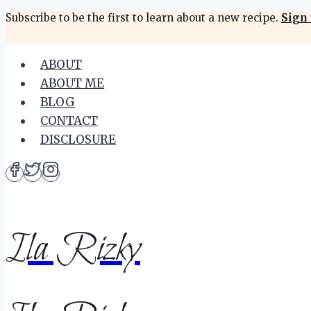
Skip
Subscribe to be the first to learn about a new recipe.
Sign 
to
content
ABOUT
ABOUT ME
BLOG
CONTACT
DISCLOSURE
Ila Rizky