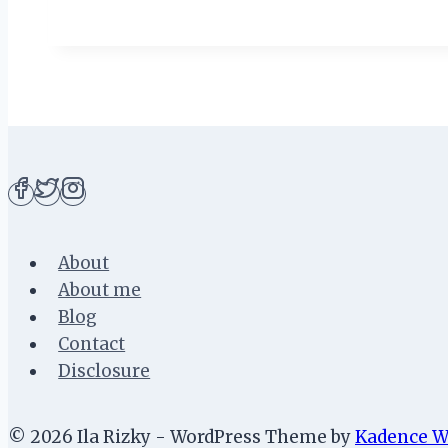
Destinasi
Wisata
di
Tegal
yang
Wajib
Kamu
Cobain
Saat
About
Berlibur
About me
ke
Blog
Tegal
Contact
Disclosure
© 2026 Ila Rizky - WordPress Theme by
Kadence 