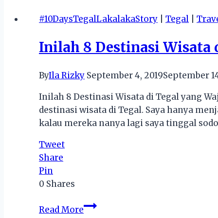
Destinasi
Wisata
#10DaysTegalLakalakaStory
|
Tegal
|
Trav
Favorit
di
Inilah 8 Destinasi Wisata
Malang
dengan
By
Ila Rizky
September 4, 2019
September 14
Sewa
Mobil
Inilah 8 Destinasi Wisata di Tegal yang W
Online
destinasi wisata di Tegal. Saya hanya menj
kalau mereka nanya lagi saya tinggal sodor
Tweet
Share
Pin
0
Shares
Inilah
Read More
8