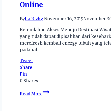
Online
By
Ila Rizky
November 16, 2019
November 30
Kemudahan Akses Menuju Destinasi Wisata
yang tidak dapat dipisahkan dari keseharia
merefresh kembali energy tubuh yang tela
padahal…
Tweet
Share
Pin
0
Shares
Kemudahan
Read More
Akses
Menuju