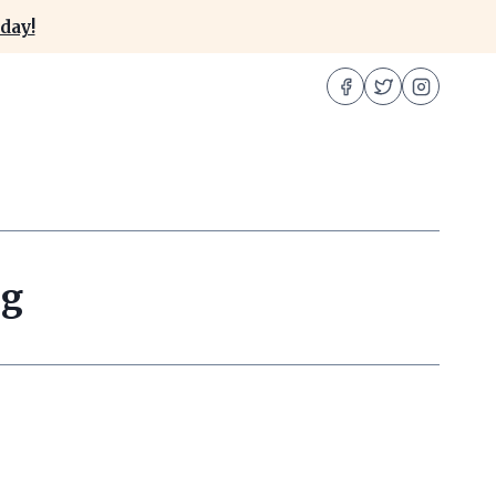
day!
ng