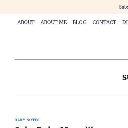
Skip
Subs
to
content
ABOUT
ABOUT ME
BLOG
CONTACT
D
s
DAILY NOTES