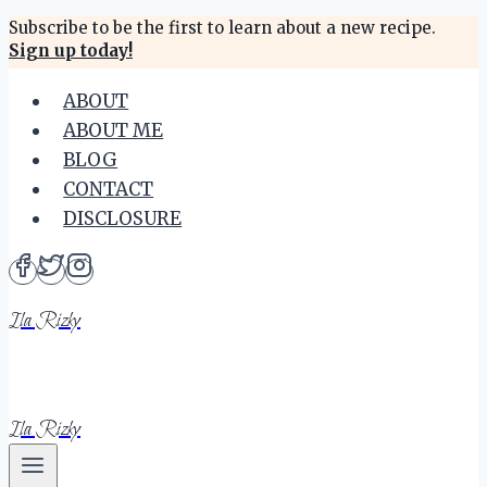
Skip
Subscribe to be the first to learn about a new recipe.
Sign up today!
to
content
ABOUT
ABOUT ME
BLOG
CONTACT
DISCLOSURE
Ila Rizky
Ila Rizky