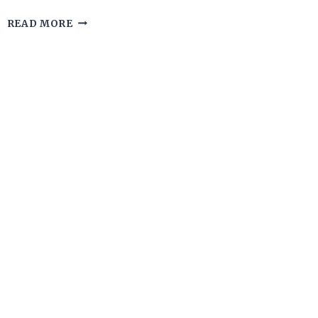
INILAH
READ MORE
3
ALASAN
ORANG
MEMILIH
BERBISNIS
PROPERTI