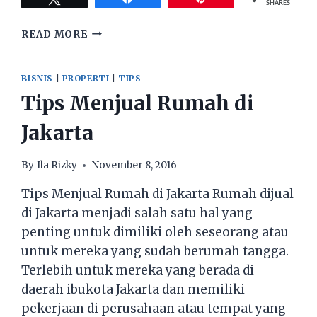
SHARES
TERTARIK
READ MORE
MENGOLEKSI
ANEKA
MOBIL
BISNIS
|
PROPERTI
|
TIPS
ANTIK?
Tips Menjual Rumah di
INI
DIA
Jakarta
TIPSNYA!
By
Ila Rizky
November 8, 2016
Tips Menjual Rumah di Jakarta Rumah dijual
di Jakarta menjadi salah satu hal yang
penting untuk dimiliki oleh seseorang atau
untuk mereka yang sudah berumah tangga.
Terlebih untuk mereka yang berada di
daerah ibukota Jakarta dan memiliki
pekerjaan di perusahaan atau tempat yang