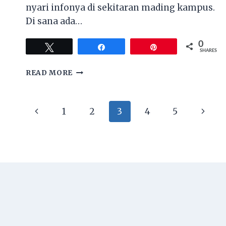
nyari infonya di sekitaran mading kampus.
Di sana ada…
0
Tweet
Share
Pin
SHARES
PENGALAMAN
READ MORE
WORKSHOP
SAHAM
Page
Previous
Next
1
2
3
4
5
navigation
Page
Page