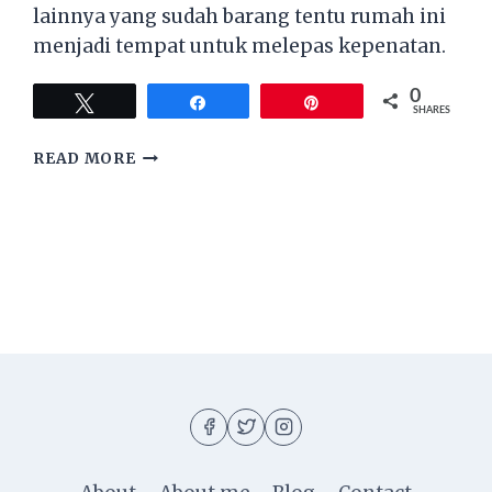
lainnya yang sudah barang tentu rumah ini
menjadi tempat untuk melepas kepenatan.
0
Tweet
Share
Pin
SHARES
TIPS
READ MORE
MENJUAL
RUMAH
DI
JAKARTA