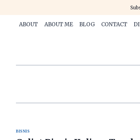
Skip
Subs
to
content
ABOUT
ABOUT ME
BLOG
CONTACT
D
BISNIS