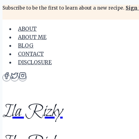
Skip
Subscribe to be the first to learn about a new recipe.
Sign 
to
content
ABOUT
ABOUT ME
BLOG
CONTACT
DISCLOSURE
Ila Rizky